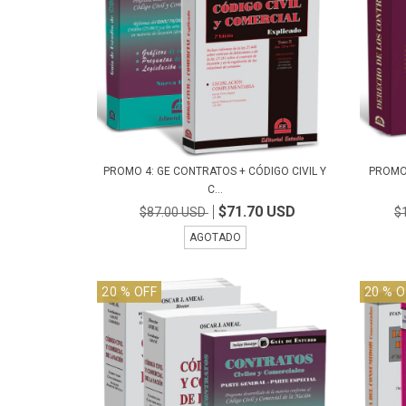
PROMO 4: GE CONTRATOS + CÓDIGO CIVIL Y
PROMO
C...
$71.70 USD
$87.00 USD
$
AGOTADO
20
% OFF
20
% O