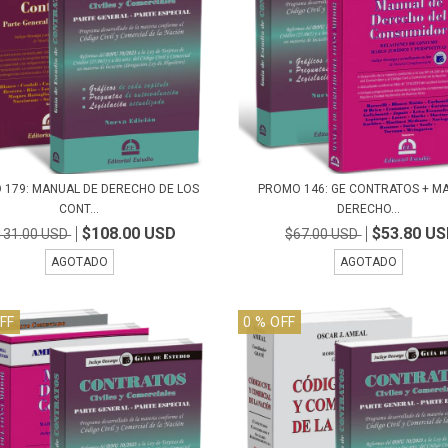
 179: MANUAL DE DERECHO DE LOS
PROMO 146: GE CONTRATOS + M
CONT...
DERECHO...
$108.00 USD
$53.80 U
131.00 USD
$67.00 USD
AGOTADO
AGOTADO
FF
0
% OFF