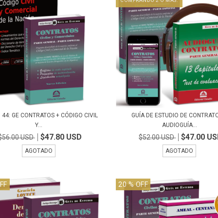
COMPRANDO 2 O MÁS.
44: GE CONTRATOS + CÓDIGO CIVIL
GUÍA DE ESTUDIO DE CONTRAT
Y...
AUDIOGUÍA...
$47.80 USD
$47.00 U
$56.00 USD
$52.00 USD
AGOTADO
AGOTADO
FF
20
% OFF