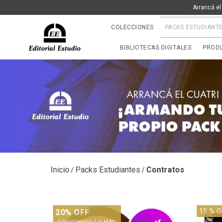
Arrancá el
COLECCIONES
PACKS ESTUDIANT
BIBLIOTECAS DIGITALES
PRODU
Inicio
Packs Estudiantes
Contratos
/
/
15
% O
20% OFF