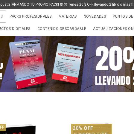
 cuatri ¡ARMANDO TU PROPIO PACK! 📚🤓 Tenés 20% OFF llevando 2 libro o más h
ES
PACKS PROFESIONALES
MATERIAS
NOVEDADES
PUNTOS DE
CTOS DIGITALES
CONTENIDO DESCARGABLE
ACTUALIZACIONES ON
FF
20% OFF