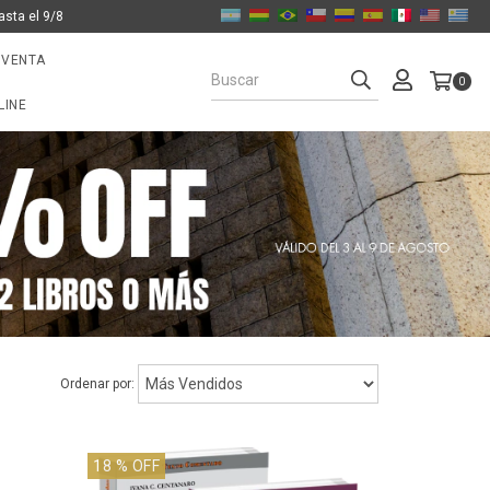
asta el 9/8
 VENTA
0
LINE
Ordenar por:
18
% OFF