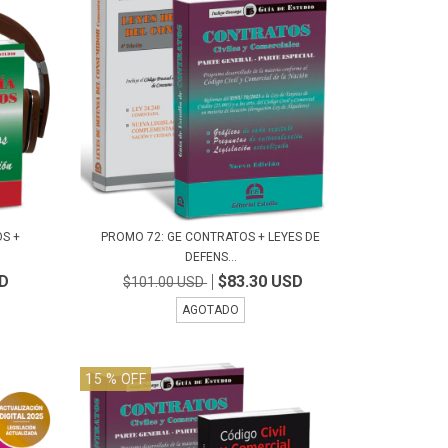
OS +
PROMO 72: GE CONTRATOS + LEYES DE
DEFENS...
SD
$83.30 USD
$101.00 USD
AGOTADO
15
% OFF