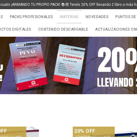
 cuatri ¡ARMANDO TU PROPIO PACK! 📚🤓 Tenés 20% OFF llevando 2 libro o más h
ES
PACKS PROFESIONALES
MATERIAS
NOVEDADES
PUNTOS DE
CTOS DIGITALES
CONTENIDO DESCARGABLE
ACTUALIZACIONES ON
OFF
20% OFF