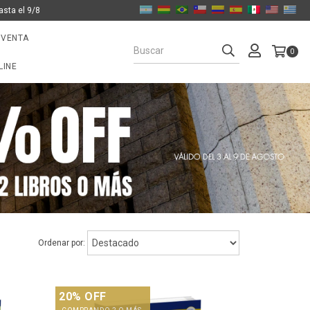
asta el 9/8
 VENTA
0
LINE
Ordenar por:
20% OFF