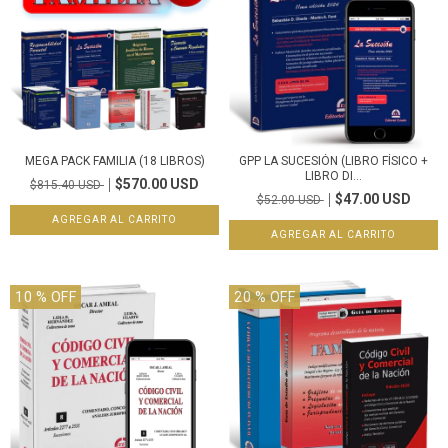
MEGA PACK FAMILIA (18 LIBROS)
GPP LA SUCESIÓN (LIBRO FÍSICO +
LIBRO DI...
$570.00 USD
$815.40 USD
$47.00 USD
$52.00 USD
10
% OFF
20
% OFF