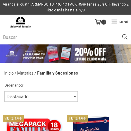
Arrancá el cuatri ¡ARMANDO TU PROPIO PACK! 📚🤓 Tenés 20% OFF llevando 2
libro o más hasta el 9/8
MENÚ
0
Inicio
/
Materias
/
Familia y Sucesiones
Ordenar por:
30
% OFF
10
% OFF