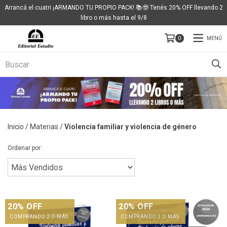
Arrancá el cuatri ¡ARMANDO TU PROPIO PACK! 📚🤓 Tenés 20% OFF llevando 2
libro o más hasta el 9/8
MENÚ
0
Inicio
/
Materias
/
Violencia familiar y violencia de género
Ordenar por:
20% OFF
20% OFF
COMPRANDO 2 O MÁS.
COMPRANDO 2 O MÁS.