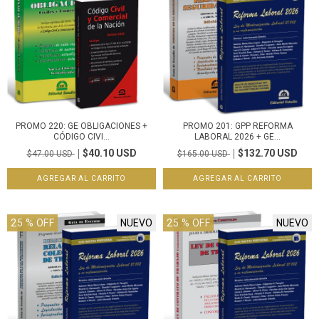
PROMO 220: GE OBLIGACIONES +
PROMO 201: GPP REFORMA
CÓDIGO CIVI...
LABORAL 2026 + GE...
$40.10 USD
$132.70 USD
$47.00 USD
$165.00 USD
25
% OFF
NUEVO
25
% OFF
NUEVO