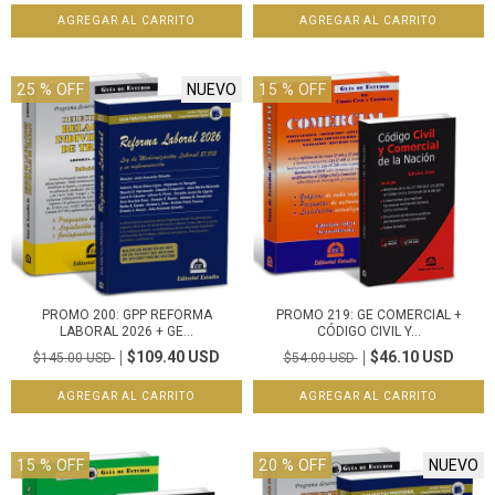
25
% OFF
NUEVO
15
% OFF
PROMO 200: GPP REFORMA
PROMO 219: GE COMERCIAL +
LABORAL 2026 + GE...
CÓDIGO CIVIL Y...
$109.40 USD
$46.10 USD
$145.00 USD
$54.00 USD
15
% OFF
20
% OFF
NUEVO