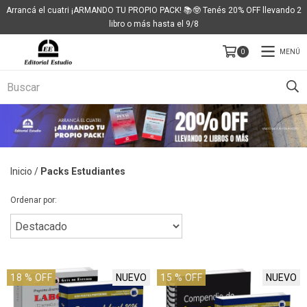
Arrancá el cuatri ¡ARMANDO TU PROPIO PACK! 📚🤓 Tenés 20% OFF llevando 2
libro o más hasta el 9/8
MENÚ
0
Inicio
/
Packs Estudiantes
Ordenar por:
18
% OFF
NUEVO
15
% OFF
NUEVO