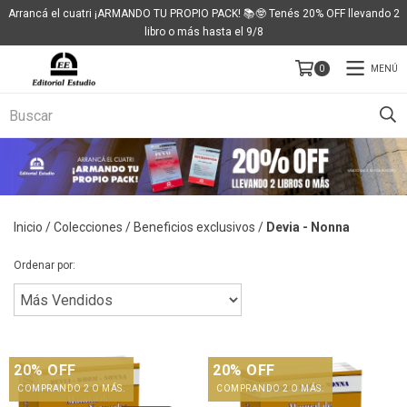
Arrancá el cuatri ¡ARMANDO TU PROPIO PACK! 📚🤓 Tenés 20% OFF llevando 2
libro o más hasta el 9/8
MENÚ
0
Inicio
/
Colecciones
/
Beneficios exclusivos
/
Devia - Nonna
Ordenar por:
20% OFF
20% OFF
COMPRANDO 2 O MÁS.
COMPRANDO 2 O MÁS.