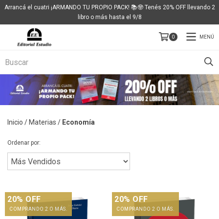
Arrancá el cuatri ¡ARMANDO TU PROPIO PACK! 📚🤓 Tenés 20% OFF llevando 2
libro o más hasta el 9/8
MENÚ
0
Inicio
/
Materias
/
Economía
Ordenar por:
20% OFF
20% OFF
COMPRANDO 2 O MÁS.
COMPRANDO 2 O MÁS.