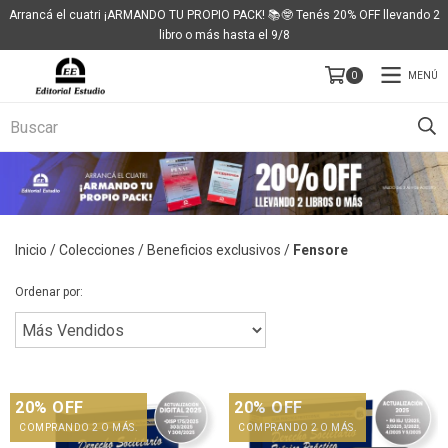
Arrancá el cuatri ¡ARMANDO TU PROPIO PACK! 📚🤓 Tenés 20% OFF llevando 2
libro o más hasta el 9/8
MENÚ
0
Inicio
/
Colecciones
/
Beneficios exclusivos
/
Fensore
Ordenar por:
20% OFF
20% OFF
COMPRANDO 2 O MÁS.
COMPRANDO 2 O MÁS.