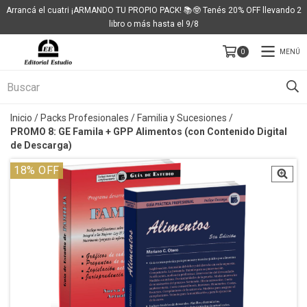
Arrancá el cuatri ¡ARMANDO TU PROPIO PACK! 📚🤓 Tenés 20% OFF llevando 2
libro o más hasta el 9/8
MENÚ
0
Inicio
/
Packs Profesionales
/
Familia y Sucesiones
/
PROMO 8: GE Famila + GPP Alimentos (con Contenido Digital
de Descarga)
18
% OFF