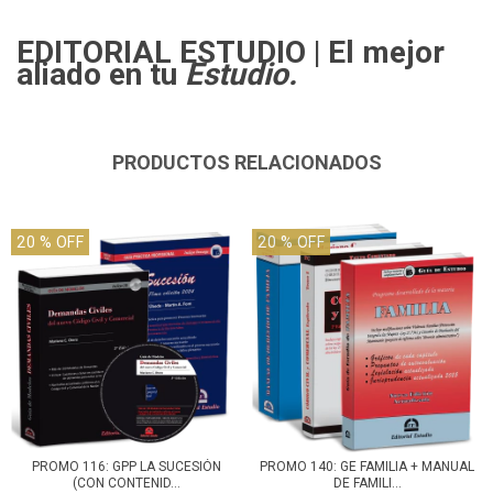
EDITORIAL ESTUDIO
| El mejor
aliado en tu
Estudio.
PRODUCTOS RELACIONADOS
20
% OFF
20
% OFF
PROMO 116: GPP LA SUCESIÓN
PROMO 140: GE FAMILIA + MANUAL
(CON CONTENID...
DE FAMILI...