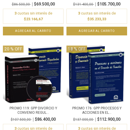
$69.500,00
$105.700,00
$86.500,00
$131.400,00
3
cuotas sin interés de
3
cuotas sin interés de
$23.166,67
$35.233,33
20
% OFF
18
% OFF
PROMO 119: GPP DIVORCIO Y
PROMO 176: GPP PROCESOS Y
CONVENIO REGUL...
ACCIONES EN EL...
$86.400,00
$112.900,00
$107.500,00
$137.000,00
3
cuotas sin interés de
3
cuotas sin interés de