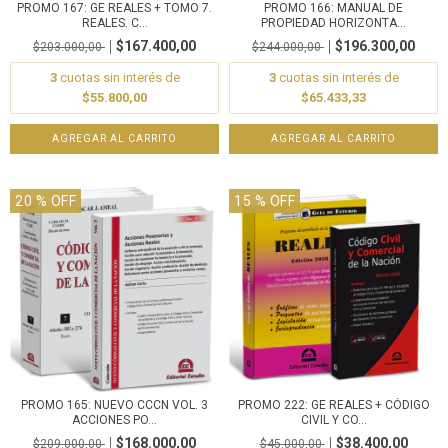
PROMO 167: GE REALES + TOMO 7.
PROMO 166: MANUAL DE
REALES. C...
PROPIEDAD HORIZONTA...
$167.400,00
$196.300,00
$203.000,00
$244.000,00
3
cuotas sin interés de
3
cuotas sin interés de
$55.800,00
$65.433,33
20
% OFF
15
% OFF
PROMO 165: NUEVO CCCN VOL. 3
PROMO 222: GE REALES + CÓDIGO
ACCIONES PO...
CIVIL Y CO...
$168.000,00
$38.400,00
$209.000,00
$45.000,00