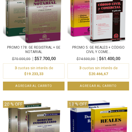
PROMO 178: GE REGISTRAL + GE
PROMO 5: GE REALES + CÓDIGO
NOTARIAL
CIVIL Y COME...
$57.700,00
$61.400,00
$70.000,00
$74.500,00
3
cuotas sin interés de
3
cuotas sin interés de
$19.233,33
$20.466,67
20
% OFF
18
% OFF