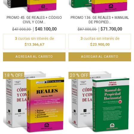
PROMO 45: GE REALES + CÓDIGO
PROMO 136: GE REALES + MANUAL
CIVIL Y COM...
DE PROPIED...
$40.100,00
$71.700,00
$47.000,00
$87.000,00
3
cuotas sin interés de
3
cuotas sin interés de
$13.366,67
$23.900,00
18
% OFF
20
% OFF