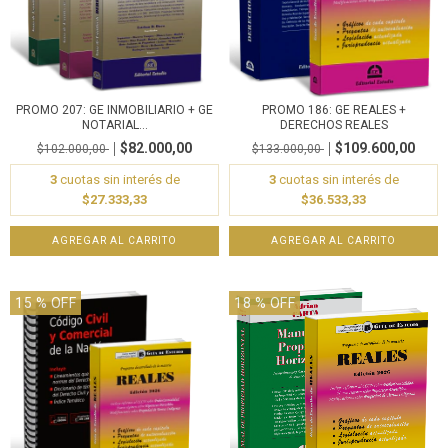
PROMO 207: GE INMOBILIARIO + GE
PROMO 186: GE REALES +
NOTARIAL...
DERECHOS REALES
$82.000,00
$109.600,00
$102.000,00
$133.000,00
3
cuotas sin interés de
3
cuotas sin interés de
$27.333,33
$36.533,33
15
% OFF
18
% OFF