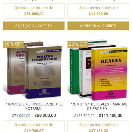
3
cuotas sin interés de
3
cuotas sin interés de
$56.000,00
$12.800,00
18
% OFF
20
% OFF
PROMO 208: GE INMOBILIARIO + GE
PROMO 137: GE REALES + MANUAL
NOTARIAL
DE PROPIED...
$59.300,00
$111.400,00
$72.000,00
$138.500,00
3
cuotas sin interés de
3
cuotas sin interés de
$19.766,67
$37.133,33