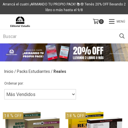
Arrancá el cuatri ¡ARMANDO TU PROPIO PACK! 📚🤓 Tenés 20% OFF llevando 2
libro o más hasta el 9/8
MENÚ
0
Inicio
/
Packs Estudiantes
/
Reales
Ordenar por:
18
% OFF
18
% OFF