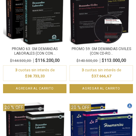
PROMO 63: GM DEMANDAS
PROMO 59: GM DEMANDAS CIVILES
LABORALES (CON CON...
(CON CD-RO...
$116.200,00
$113.000,00
$144.500,00
$140.500,00
3
cuotas sin interés de
3
cuotas sin interés de
$38.733,33
$37.666,67
20
% OFF
20
% OFF