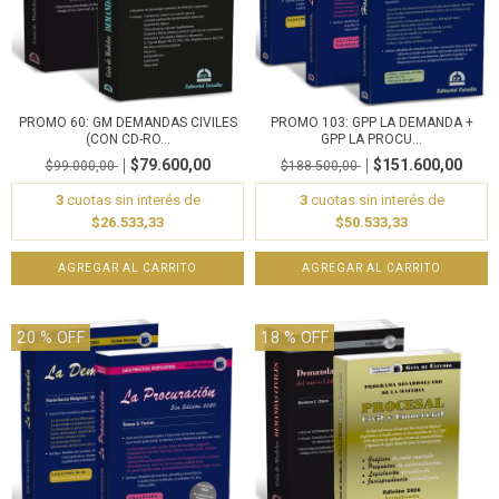
PROMO 60: GM DEMANDAS CIVILES
PROMO 103: GPP LA DEMANDA +
(CON CD-RO...
GPP LA PROCU...
$79.600,00
$151.600,00
$99.000,00
$188.500,00
3
cuotas sin interés de
3
cuotas sin interés de
$26.533,33
$50.533,33
20
% OFF
18
% OFF