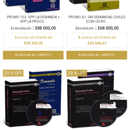
PROMO 102: GPP LA DEMANDA +
PROMO 62: GM DEMANDAS CIVILES
GPP LA PROCU...
(CON CD-RO...
$88.000,00
$68.000,00
$109.500,00
$82.500,00
3
cuotas sin interés de
3
cuotas sin interés de
$29.333,33
$22.666,67
20
% OFF
20
% OFF