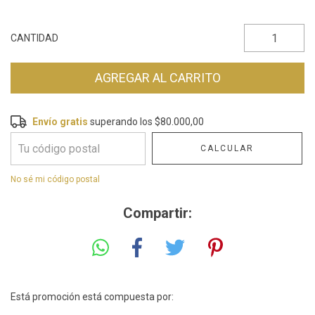
CANTIDAD
Envío gratis
Envío gratis
superando los
$80.000,00
$80.000,00
CALCULAR
Entregas para el CP:
CAMBIAR CP
No sé mi código postal
Compartir:
Está promoción está compuesta por: