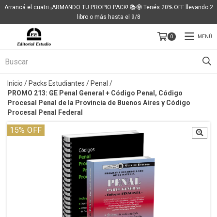
Arrancá el cuatri ¡ARMANDO TU PROPIO PACK! 📚🤓 Tenés 20% OFF llevando 2
libro o más hasta el 9/8
MENÚ
0
Inicio
/
Packs Estudiantes
/
Penal
/
PROMO 213: GE Penal General + Código Penal, Código
Procesal Penal de la Provincia de Buenos Aires y Código
Procesal Penal Federal
15
% OFF