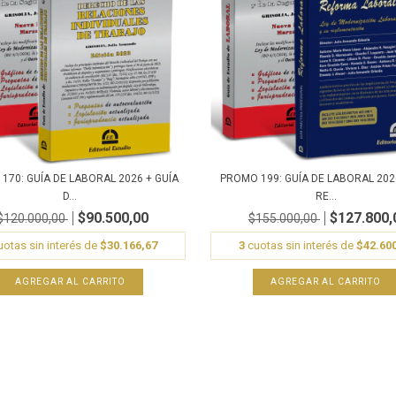
170: GUÍA DE LABORAL 2026 + GUÍA
PROMO 199: GUÍA DE LABORAL 202
D...
RE...
$90.500,00
$127.800,
$120.000,00
$155.000,00
otas sin interés de
$30.166,67
3
cuotas sin interés de
$42.60