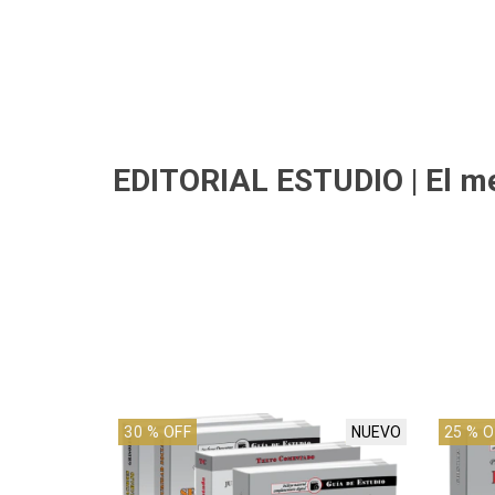
EDITORIAL ESTUDIO
| El m
30
% OFF
NUEVO
25
% O