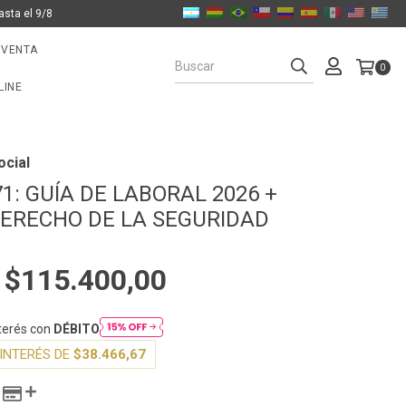
asta el 9/8
 VENTA
0
LINE
ocial
1: GUÍA DE LABORAL 2026 +
DERECHO DE LA SEGURIDAD
$115.400,00
0
nterés con
DÉBITO
INTERÉS DE
$38.466,67