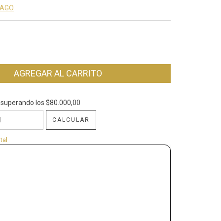
PAGO
superando los
$80.000,00
$80.000,00
CALCULAR
CP:
CAMBIAR CP
tal