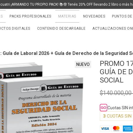
 cuatri ¡ARMANDO TU PROPIO PACK! 📚🤓 Tenés 20% OFF llevando 2 libro o más h
ES
PACKS PROFESIONALES
MATERIAS
NOVEDADES
PUNTOS DE
CTOS DIGITALES
CONTENIDO DESCARGABLE
ACTUALIZACIONES ON
Guía de Laboral 2026 + Guía de Derecho de la Seguridad S
PROMO 17
NUEVO
GUÍA DE 
SOCIAL
$140.000,0
Cuotas SIN i
3
CUOTAS SIN 