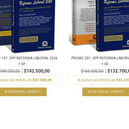
197: GPP REFORMA LABORAL 2026
PROMO 201: GPP REFORMA LABOR
+ GP...
+ GE...
$142.500,00
$132.700,
189.000,00
$165.000,00
otas sin interés de
$47.500,00
3
cuotas sin interés de
$44.23