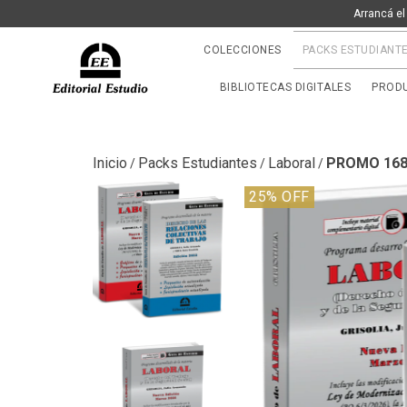
Arrancá el
COLECCIONES
PACKS ESTUDIANT
BIBLIOTECAS DIGITALES
PRODU
Inicio
Packs Estudiantes
Laboral
PROMO 168: 
/
/
/
25
% OFF