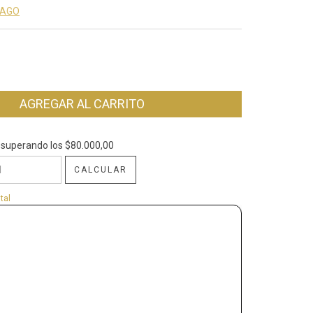
PAGO
superando los
$80.000,00
$80.000,00
CALCULAR
CP:
CAMBIAR CP
tal