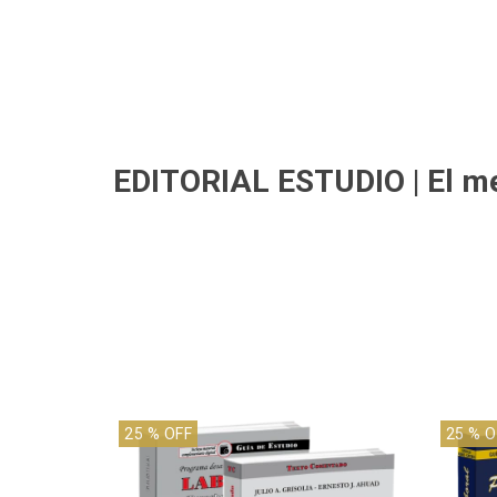
EDITORIAL ESTUDIO
| El m
25
% OFF
25
% O