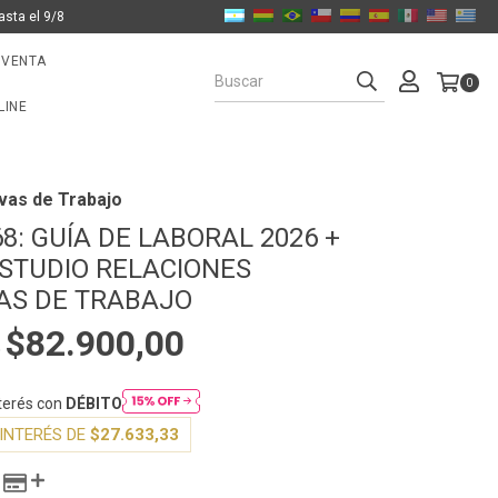
asta el 9/8
 VENTA
0
LINE
vas de Trabajo
8: GUÍA DE LABORAL 2026 +
ESTUDIO RELACIONES
AS DE TRABAJO
$82.900,00
0
nterés con
DÉBITO
INTERÉS DE
$27.633,33