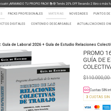
 cuatri ¡ARMANDO TU PROPIO PACK! 📚🤓 Tenés 20% OFF llevando 2 libro o más h
ES
PACKS PROFESIONALES
MATERIAS
NOVEDADES
PUNTOS DE
CTOS DIGITALES
CONTENIDO DESCARGABLE
ACTUALIZACIONES ON
Guía de Laboral 2026 + Guía de Estudio Relaciones Colecti
PROMO 16
GUÍA DE 
COLECTIV
$110.000,0
Cuotas SIN i
3
CUOTAS SIN 