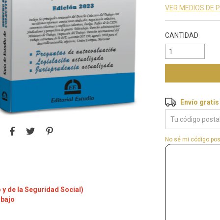
VER MEDIOS DE 
CANTIDAD
Envío gratis
Envío gratis
Entregas para el 
No sé mi código pos
y de la Seguridad Social)
abajo