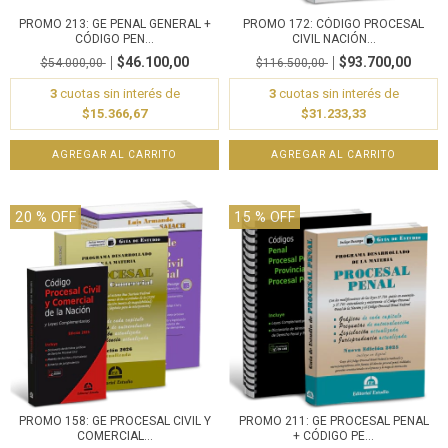
PROMO 213: GE PENAL GENERAL +
PROMO 172: CÓDIGO PROCESAL
CÓDIGO PEN...
CIVIL NACIÓN...
$46.100,00
$93.700,00
$54.000,00
$116.500,00
3
cuotas sin interés de
3
cuotas sin interés de
$15.366,67
$31.233,33
20
% OFF
15
% OFF
PROMO 158: GE PROCESAL CIVIL Y
PROMO 211: GE PROCESAL PENAL
COMERCIAL...
+ CÓDIGO PE...