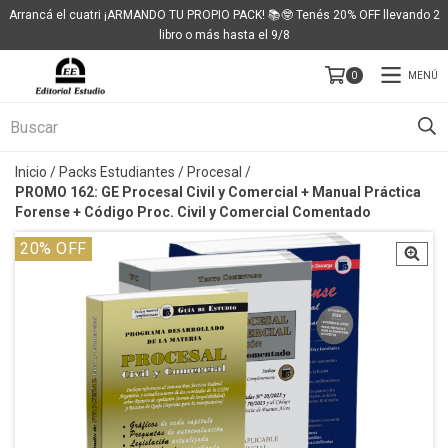
Arrancá el cuatri ¡ARMANDO TU PROPIO PACK! 📚🤓 Tenés 20% OFF llevando 2
libro o más hasta el 9/8
MENÚ
0
Inicio
/
Packs Estudiantes
/
Procesal
/
PROMO 162: GE Procesal Civil y Comercial + Manual Práctica
Forense + Código Proc. Civil y Comercial Comentado
20
% OFF