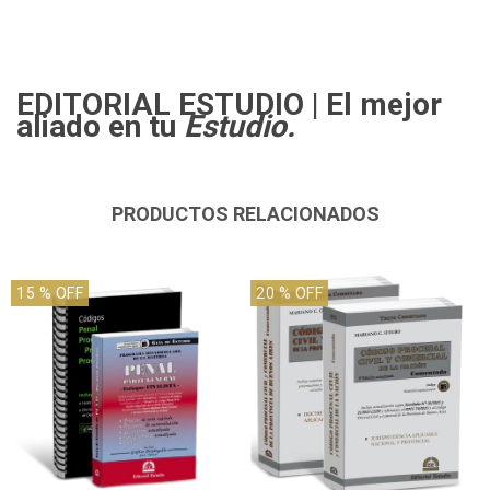
EDITORIAL ESTUDIO
| El mejor
aliado en tu
Estudio.
PRODUCTOS RELACIONADOS
15
% OFF
20
% OFF