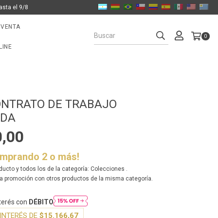
asta el 9/8
 VENTA
0
LINE
ONTRATO DE TRABAJO
ADA
0,00
omprando 2 o más!
ducto y todos los de la categoría: Colecciones .
a promoción con otros productos de la misma categoría.
nterés con
DÉBITO
INTERÉS DE
$15.166,67