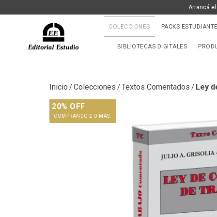
Arrancá el
COLECCIONES
PACKS ESTUDIANT
BIBLIOTECAS DIGITALES
PRODU
Inicio
Colecciones
Textos Comentados
Ley d
/
/
/
20% OFF
COMPRANDO 2 O MÁS.