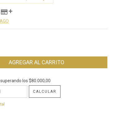
PAGO
superando los
$80.000,00
$80.000,00
CALCULAR
CP:
CAMBIAR CP
tal