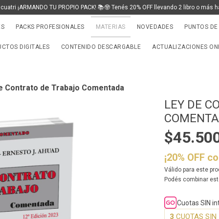
 cuatri ¡ARMANDO TU PROPIO PACK! 📚🤓 Tenés 20% OFF llevando 2 libro o más h
ES
PACKS PROFESIONALES
MATERIAS
NOVEDADES
PUNTOS DE
CTOS DIGITALES
CONTENIDO DESCARGABLE
ACTUALIZACIONES ON
e Contrato de Trabajo Comentada
LEY DE C
COMENT
$45.50
¡20% OFF c
Válido para este pro
Podés combinar est
Cuotas SIN i
3
CUOTAS SIN 