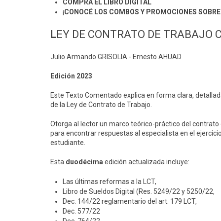
COMPRÁ EL LIBRO DIGITAL
¡
CONOCÉ LOS COMBOS Y PROMOCIONES SOBRE 
L
EY DE CONTRATO DE TRABAJO
Julio Armando GRISOLIA - Ernesto AHUAD
Edición 2023
Este Texto Comentado explica en forma clara, detallada
de la Ley de Contrato de Trabajo.
Otorga al lector un marco teórico-práctico del contrato 
para encontrar respuestas al especialista en el ejercic
estudiante.
Esta
duodécima
edición actualizada incluye:
Las últimas reformas a la LCT,
Libro de Sueldos Digital (Res. 5249/22 y 5250/22,
Dec. 144/22 reglamentario del art. 179 LCT,
Dec. 577/22