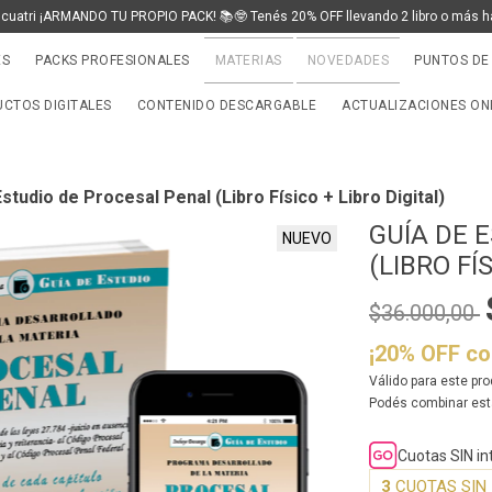
 cuatri ¡ARMANDO TU PROPIO PACK! 📚🤓 Tenés 20% OFF llevando 2 libro o más h
ES
PACKS PROFESIONALES
MATERIAS
NOVEDADES
PUNTOS DE
CTOS DIGITALES
CONTENIDO DESCARGABLE
ACTUALIZACIONES ON
studio de Procesal Penal (Libro Físico + Libro Digital)
GUÍA DE 
NUEVO
(LIBRO FÍ
$36.000,00
¡20% OFF c
Válido para este pro
Podés combinar est
Cuotas SIN i
3
CUOTAS SIN 