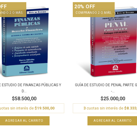
OFF
20% OFF
NDO 2 O MÁS.
COMPRANDO 2 O MÁS.
E ESTUDIO DE FINANZAS PÚBLICAS Y
GUÍA DE ESTUDIO DE PENAL PARTE 
D...
-...
$58.500,00
$25.000,00
otas sin interés de
$19.500,00
3
cuotas sin interés de
$8.333