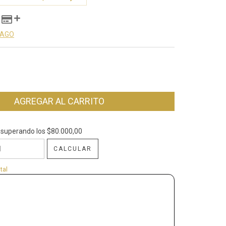
PAGO
superando los
$80.000,00
$80.000,00
CALCULAR
CP:
CAMBIAR CP
tal