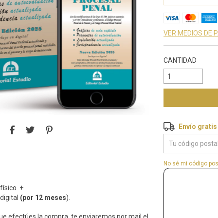
VER MEDIOS DE 
CANTIDAD
Envío gratis
Envío gratis
Entregas para el 
No sé mi código pos
físico +
digital
(por 12 meses
).
que efectúes la compra, te enviaremos por mail el