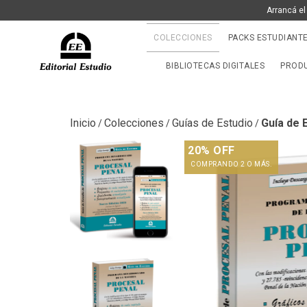
Arrancá el
COLECCIONES
PACKS ESTUDIANT
BIBLIOTECAS DIGITALES
PRODU
Inicio
Colecciones
Guías de Estudio
Guía de E
/
/
/
20% OFF
COMPRANDO 2 O MÁS.