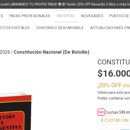
 cuatri ¡ARMANDO TU PROPIO PACK! 📚🤓 Tenés 20% OFF llevando 2 libro o más h
ES
PACKS PROFESIONALES
MATERIAS
NOVEDADES
PUNTOS DE
CTOS DIGITALES
CONTENIDO DESCARGABLE
ACTUALIZACIONES ON
 2026
Constitución Nacional (De Bolsillo)
/
CONSTITU
$16.00
¡20% OFF c
Válido para este pro
Podés combinar est
Cuotas SIN i
3
CUOTAS SIN 