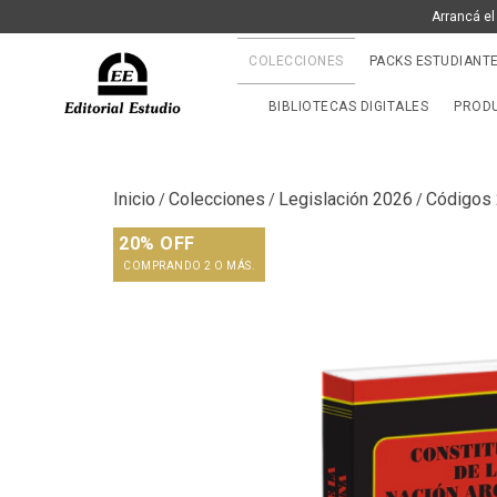
Arrancá el
COLECCIONES
PACKS ESTUDIANT
BIBLIOTECAS DIGITALES
PRODU
Inicio
Colecciones
Legislación 2026
Códigos
/
/
/
20% OFF
COMPRANDO 2 O MÁS.