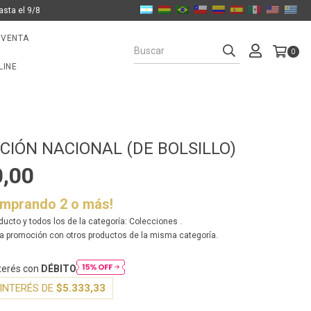
asta el 9/8
 VENTA
0
LINE
CIÓN NACIONAL (DE BOLSILLO)
0,00
omprando 2 o más!
ducto y todos los de la categoría: Colecciones .
a promoción con otros productos de la misma categoría.
nterés con
DÉBITO
INTERÉS DE
$5.333,33