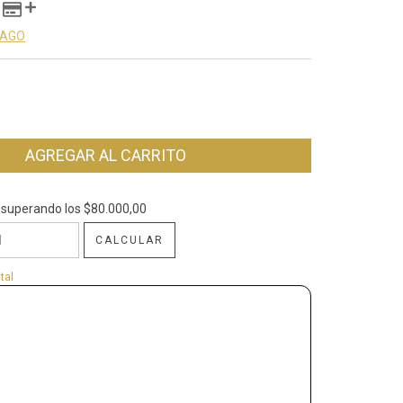
PAGO
superando los
$80.000,00
$80.000,00
CALCULAR
CP:
CAMBIAR CP
tal