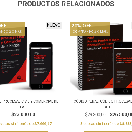
PRODUCTOS RELACIONADOS
NUEVO
OFF
20% OFF
NDO 2 O MÁS.
COMPRANDO 2 O MÁS.
O PROCESAL CIVIL Y COMERCIAL DE
CÓDIGO PENAL, CÓDIGO PROCESAL
LA...
DE L...
$23.000,00
$26.500,0
$29.300,00
uotas sin interés de
$7.666,67
3
cuotas sin interés de
$8.833