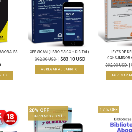
LABORALES
GPP SICAM (LIBRO FÍSICO + DIGITAL)
LEYES DE DE
CONSUMIDOR 
$83.10 USD
$92.00 USD
D
$92.00 USD
17
% OFF
20% OFF
COMPRANDO 2 O MÁS.