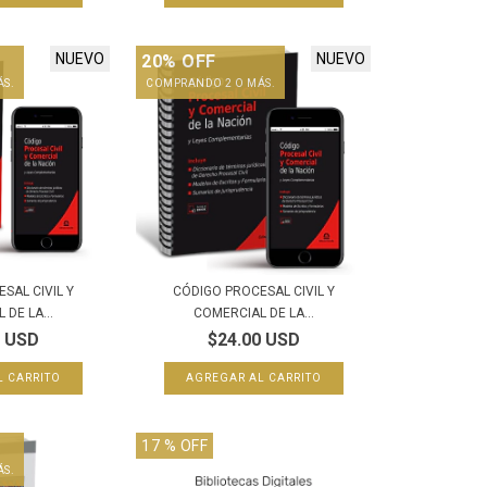
NUEVO
NUEVO
20% OFF
ÁS.
COMPRANDO 2 O MÁS.
SAL CIVIL Y
CÓDIGO PROCESAL CIVIL Y
DE LA...
COMERCIAL DE LA...
0 USD
$24.00 USD
17
% OFF
ÁS.