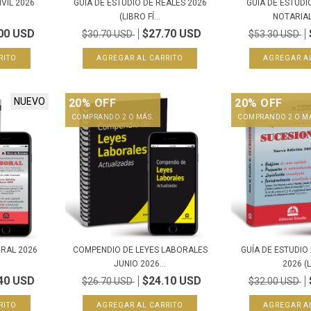
IVIL 2026
GUÍA DE ESTUDIO DE REALES 2026
GUÍA DE ESTUDI
(LIBRO FÍ...
NOTARIAL 
00 USD
$27.70 USD
$30.70 USD
$53.30 USD
NUEVO
20% OFF
20% OFF
COMPRANDO 2 O MÁS.
COMPRANDO 2 O M
ORAL 2026
COMPENDIO DE LEYES LABORALES
GUÍA DE ESTUDIO
JUNIO 2026...
2026 (L
40 USD
$24.10 USD
$26.70 USD
$32.00 USD