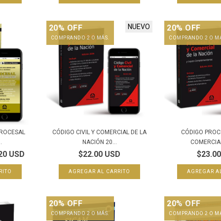
NUEVO
20% OFF
20% OFF
COMPRANDO 2 O MÁS.
COMPRANDO 2 O M
PROCESAL
CÓDIGO CIVIL Y COMERCIAL DE LA
CÓDIGO PROCE
.
NACIÓN 20...
COMERCIAL 
20 USD
$22.00 USD
$23.0
20% OFF
20% OFF
COMPRANDO 2 O MÁS.
COMPRANDO 2 O M