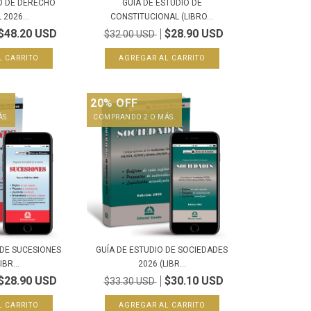
O DE DERECHO
GUÍA DE ESTUDIO DE
2026...
CONSTITUCIONAL (LIBRO...
$48.20 USD
$28.90 USD
$32.00 USD
20% OFF
ÁS.
COMPRANDO 2 O MÁS.
 DE SUCESIONES
GUÍA DE ESTUDIO DE SOCIEDADES
IBR...
2026 (LIBR...
$28.90 USD
$30.10 USD
$33.30 USD