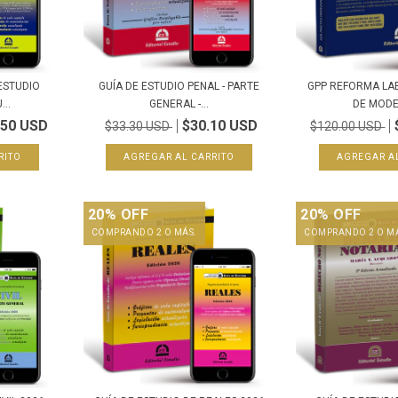
 ESTUDIO
GUÍA DE ESTUDIO PENAL - PARTE
GPP REFORMA LA
..
GENERAL -...
DE MODER
.50 USD
$30.10 USD
$33.30 USD
$120.00 USD
20% OFF
20% OFF
COMPRANDO 2 O MÁS.
COMPRANDO 2 O M