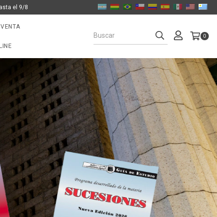
asta el 9/8
 VENTA
0
LINE