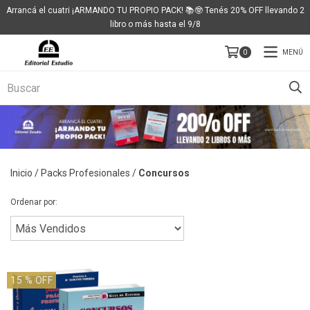
Arrancá el cuatri ¡ARMANDO TU PROPIO PACK! 📚🤓 Tenés 20% OFF llevando 2
libro o más hasta el 9/8
MENÚ
0
Inicio
/
Packs Profesionales
/
Concursos
Ordenar por:
15
% OFF