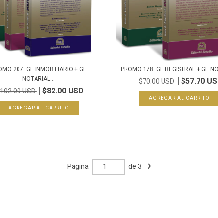
MO 207: GE INMOBILIARIO + GE
PROMO 178: GE REGISTRAL + GE N
NOTARIAL...
$57.70 U
$70.00 USD
$82.00 USD
102.00 USD
Página
de 3