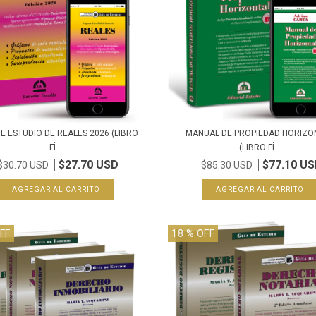
DE ESTUDIO DE REALES 2026 (LIBRO
MANUAL DE PROPIEDAD HORIZO
FÍ...
(LIBRO FÍ...
$27.70 USD
$77.10 U
$30.70 USD
$85.30 USD
FF
18
% OFF