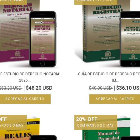
NDO 2 O MÁS.
COMPRANDO 2 O MÁS.
DE ESTUDIO DE DERECHO NOTARIAL
GUÍA DE ESTUDIO DE DERECHO RE
2026...
(LI...
$48.20 USD
$36.10 U
$53.30 USD
$40.00 USD
OFF
20% OFF
NDO 2 O MÁS.
COMPRANDO 2 O MÁS.