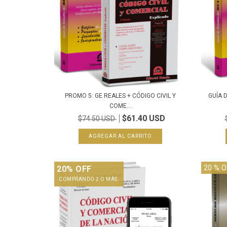
PROMO 5: GE REALES + CÓDIGO CIVIL Y
GUÍA 
COME...
$61.40 USD
$74.50 USD
20
% O
20% OFF
COMPRANDO 2 O MÁS.