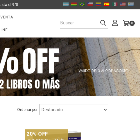
asta el 9/8
 VENTA
0
LINE
Ordenar por:
20% OFF