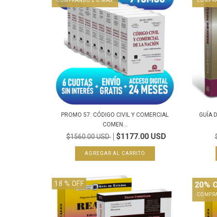
COMPRANDO 2 O MÁS.
COMPRA
PROMO 57: CÓDIGO CIVIL Y COMERCIAL
GUÍA 
COMEN...
$1177.00 USD
$1560.00 USD
18
% OFF
20% 
COMPRA