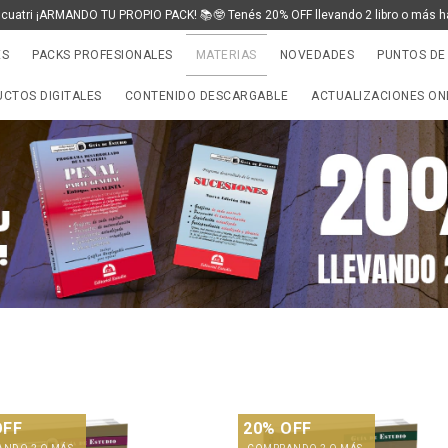
 cuatri ¡ARMANDO TU PROPIO PACK! 📚🤓 Tenés 20% OFF llevando 2 libro o más h
ES
PACKS PROFESIONALES
MATERIAS
NOVEDADES
PUNTOS DE
CTOS DIGITALES
CONTENIDO DESCARGABLE
ACTUALIZACIONES ON
OFF
20% OFF