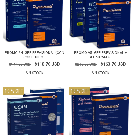
PROMO 94: GPP PREVISIONAL (CON
PROMO 95: GPP PREVISIONAL +
CONTENIDO...
GPP SICAM +...
$118.70 USD
$163.70 USD
$144.00 USD
$203.50 USD
SIN STOCK
SIN STOCK
19
% OFF
18
% OFF