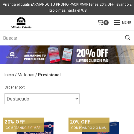
Arrancá el cuatri ¡ARMANDO TU PROPIO PACK! 📚🤓 Tenés 20% OFF llevando 2
libro o más hasta el 9/8
MENÚ
0
Inicio
/
Materias
/
Previsional
Ordenar por:
20% OFF
20% OFF
COMPRANDO 2 O MÁS.
COMPRANDO 2 O MÁS.