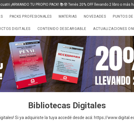
 cuatri ¡ARMANDO TU PROPIO PACK! 📚🤓 Tenés 20% OFF llevando 2 libro o más h
ES
PACKS PROFESIONALES
MATERIAS
NOVEDADES
PUNTOS DE
CTOS DIGITALES
CONTENIDO DESCARGABLE
ACTUALIZACIONES ON
Bibliotecas Digitales
gitales! Si ya adquiriste la tuya accedé desde acá: https://www.digital.