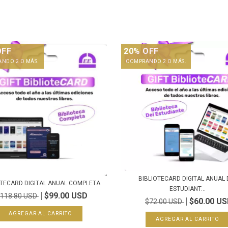
OFF
20% OFF
NDO 2 O MÁS.
COMPRANDO 2 O MÁS.
BIBLIOTECARD DIGITAL ANUAL 
OTECARD DIGITAL ANUAL COMPLETA
ESTUDIANT...
$99.00 USD
118.80 USD
$60.00 U
$72.00 USD