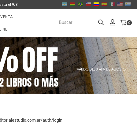
asta el 9/8
 VENTA
0
LINE
editorialestudio.com.ar/auth/login