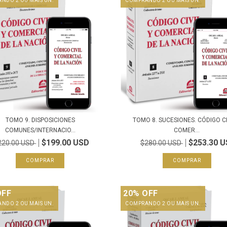
NDO 2 OU MAIS UN.
COMPRANDO 2 OU MAIS UN.
TOMO 9. DISPOSICIONES
TOMO 8. SUCESIONES. CÓDIGO CI
COMUNES/INTERNACIO...
COMER...
$199.00 USD
$253.30 
220.00 USD
$280.00 USD
OFF
20% OFF
NDO 2 OU MAIS UN.
COMPRANDO 2 OU MAIS UN.