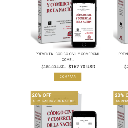
PREVENTA | CÓDIGO CIVIL Y COMERCIAL
PREVE
COME...
$162.70 USD
$180.00 USD
$
20% OFF
20% 
COMPRANDO 2 OU MAIS UN.
COMPRA